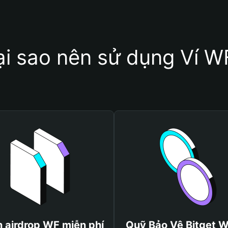
ại sao nên sử dụng Ví W
 airdrop WF miễn phí
Quỹ Bảo Vệ Bitget W