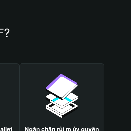
F?
allet
Ngăn chặn rủi ro ủy quyền