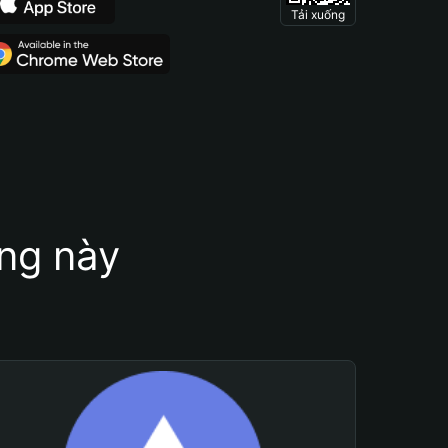
Tải xuống
ung này