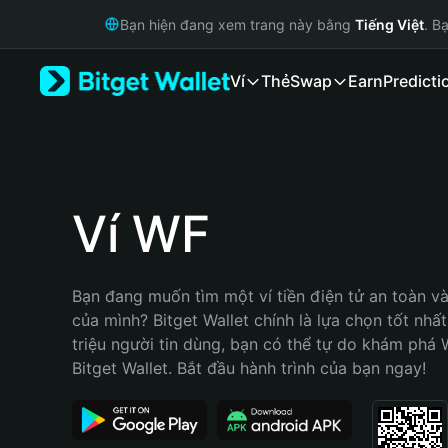
English
Bạn hiện đang xem trang này bằng
Tiếng Việt
. B
日本語
Tiếng Việt
Ví
Thẻ
Swap
Earn
Predicti
Русский
Español (Latinoamérica)
Türkçe
Italiano
Français
Deutsch
Ví WF
简体中文
繁體中文
Português (Portugal)
Bạn đang muốn tìm một ví tiền điện tử an toàn và
Bahasa Indonesia
của mình? Bitget Wallet chính là lựa chọn tốt nhất
ภาษาไทย
triệu người tin dùng, bạn có thể tự do khám phá 
हिन्दी
Bitget Wallet. Bắt đầu hành trình của bạn ngay!
বাংলা
Español
Português (Brasil)
Español (Argentina)