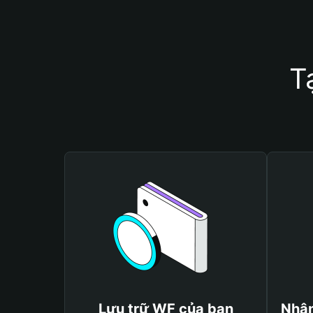
T
Lưu trữ WF của bạn
Nhận