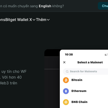
ạn có muốn chuyển sang
English
không?
Chu
ons
Bitget Wallet X
Thêm
 uy tín cho WF 
. Với hơn 40 
Web3 trên 