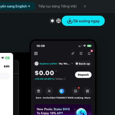
yển sang English
Tiếp tục bằng Tiếng Việt
Tải xuống ngay