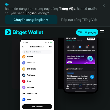
English
日本語
Bạn hiện đang xem trang này bằng
Tiếng Việt
. Bạn có muốn
chuyển sang
English
không?
Tiếng Việt
Chuyển sang English
Tiếp tục bằng Tiếng Việt
Русский
Español (Latinoamérica)
Türkçe
Tải xuống ngay
Italiano
Français
Deutsch
简体中文
繁體中文
Português (Portugal)
Bahasa Indonesia
ภาษาไทย
हिन्दी
বাংলা
Español
Português (Brasil)
Español (Argentina)