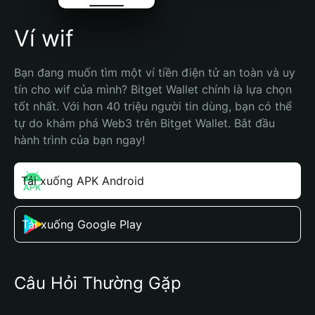
Ví wif
Bạn đang muốn tìm một ví tiền điện tử an toàn và uy 
tín cho wif của mình? Bitget Wallet chính là lựa chọn 
tốt nhất. Với hơn 40 triệu người tin dùng, bạn có thể 
tự do khám phá Web3 trên Bitget Wallet. Bắt đầu 
hành trình của bạn ngay!
Tải xuống APK Android
Tải xuống Google Play
Câu Hỏi Thường Gặp