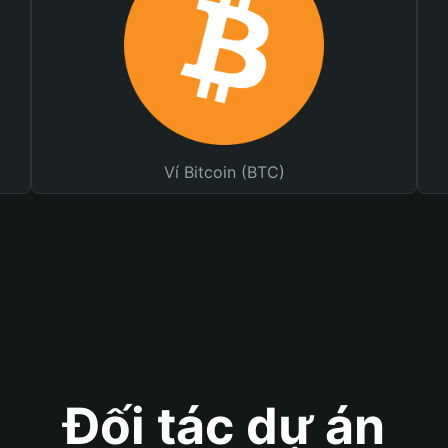
Ví Bitcoin (BTC)
Đối tác dự án