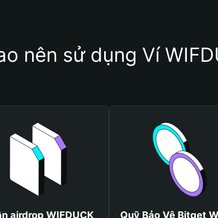
sao nên sử dụng Ví WIF
n airdrop WIFDUCK
Quỹ Bảo Vệ Bitget W