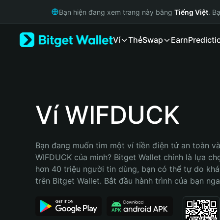
English
Bạn hiện đang xem trang này bằng
Tiếng Việt
. B
日本語
Tiếng Việt
Ví
Thẻ
Swap
Earn
Predicti
Русский
Español (Latinoamérica)
Türkçe
Italiano
Français
Deutsch
Ví WIFDUCK
简体中文
繁體中文
Português (Portugal)
Bạn đang muốn tìm một ví tiền điện tử an toàn và 
Bahasa Indonesia
WIFDUCK của mình? Bitget Wallet chính là lựa chọn
ภาษาไทย
hơn 40 triệu người tin dùng, bạn có thể tự do kh
हिन्दी
trên Bitget Wallet. Bắt đầu hành trình của bạn nga
বাংলা
Español
Português (Brasil)
Español (Argentina)