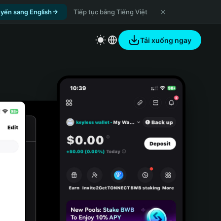
yển sang English
Tiếp tục bằng Tiếng Việt
Tải xuống ngay