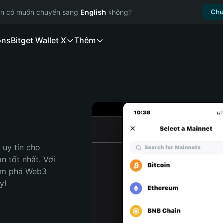
ạn có muốn chuyển sang
English
không?
Chu
ons
Bitget Wallet X
Thêm
uy tín cho 
 tốt nhất. Với 
ám phá Web3 
y!