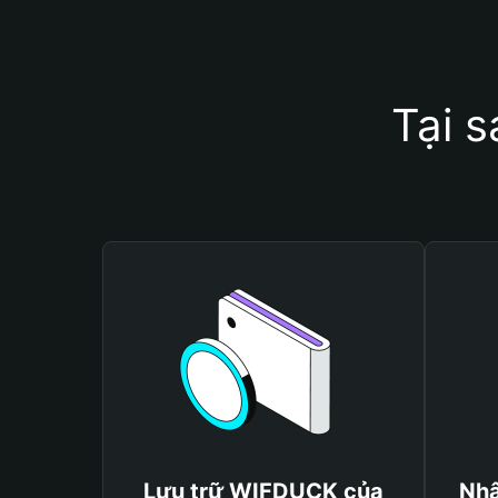
Tại 
Lưu trữ WIFDUCK của
Nhậ