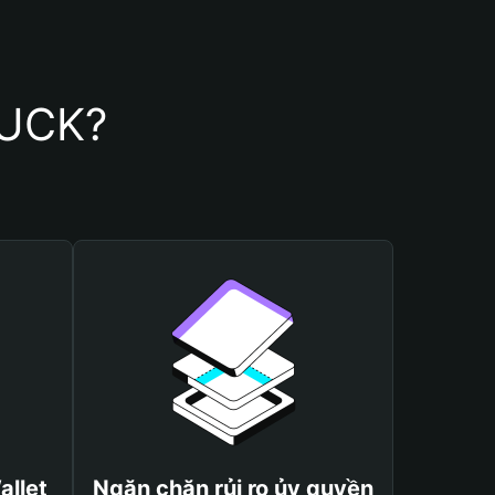
DUCK?
allet
Ngăn chặn rủi ro ủy quyền