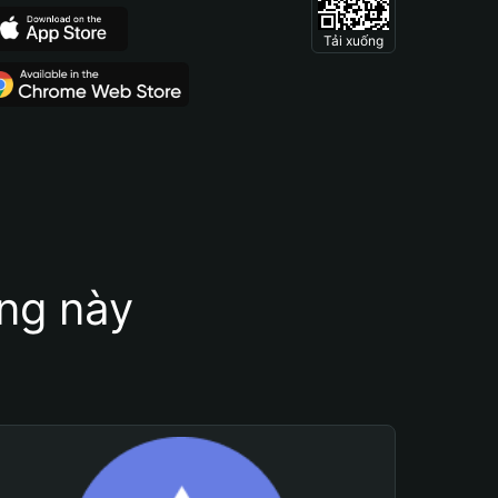
Tải xuống
ung này