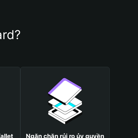
ard?
allet
Ngăn chặn rủi ro ủy quyền