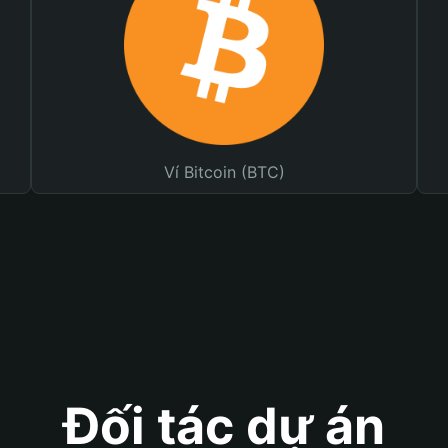
Ví Bitcoin (BTC)
Đối tác dự án