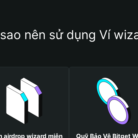
 sao nên sử dụng Ví wiz
 airdrop wizard miễn
Quỹ Bảo Vệ Bitget W