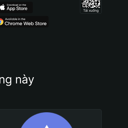
Tải xuống
ung này