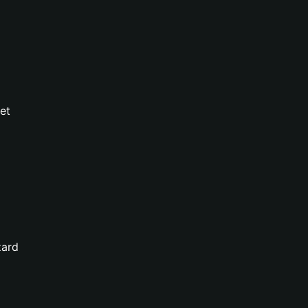
et
zard