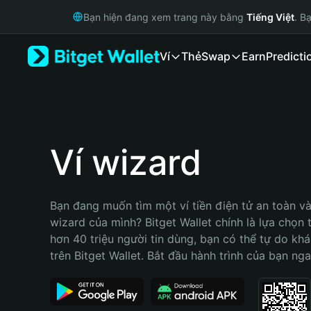
English
Bạn hiện đang xem trang này bằng
Tiếng Việt
. B
日本語
Tiếng Việt
Ví
Thẻ
Swap
Earn
Predicti
Русский
Español (Latinoamérica)
Türkçe
Italiano
Français
Deutsch
Ví wizard
简体中文
繁體中文
Português (Portugal)
Bạn đang muốn tìm một ví tiền điện tử an toàn và 
Bahasa Indonesia
wizard của mình? Bitget Wallet chính là lựa chọn tố
ภาษาไทย
hơn 40 triệu người tin dùng, bạn có thể tự do kh
हिन्दी
trên Bitget Wallet. Bắt đầu hành trình của bạn nga
বাংলা
Español
Português (Brasil)
Español (Argentina)