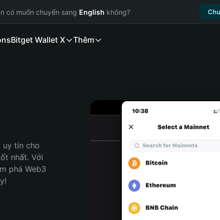
ạn có muốn chuyển sang
English
không?
Chu
ons
Bitget Wallet X
Thêm
uy tín cho 
t nhất. Với 
ám phá Web3 
y!