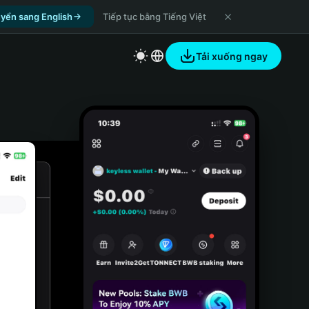
yển sang English
Tiếp tục bằng Tiếng Việt
Tải xuống ngay