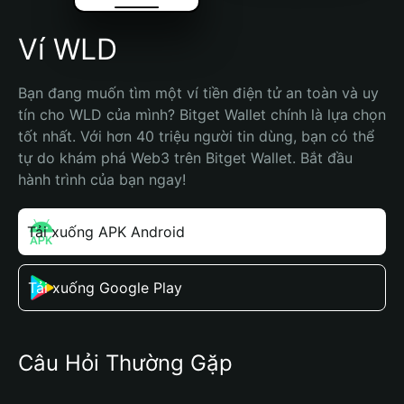
Ví WLD
Bạn đang muốn tìm một ví tiền điện tử an toàn và uy 
tín cho WLD của mình? Bitget Wallet chính là lựa chọn 
tốt nhất. Với hơn 40 triệu người tin dùng, bạn có thể 
tự do khám phá Web3 trên Bitget Wallet. Bắt đầu 
hành trình của bạn ngay!
Tải xuống APK Android
Tải xuống Google Play
Câu Hỏi Thường Gặp