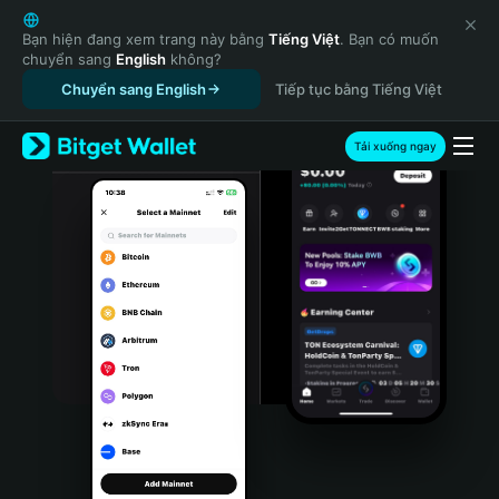
English
日本語
Bạn hiện đang xem trang này bằng
Tiếng Việt
. Bạn có muốn
chuyển sang
English
không?
Tiếng Việt
Chuyển sang English
Tiếp tục bằng Tiếng Việt
Русский
Español (Latinoamérica)
Türkçe
Tải xuống ngay
Italiano
Français
Deutsch
简体中文
繁體中文
Português (Portugal)
Bahasa Indonesia
ภาษาไทย
हिन्दी
বাংলা
Español
Português (Brasil)
Español (Argentina)