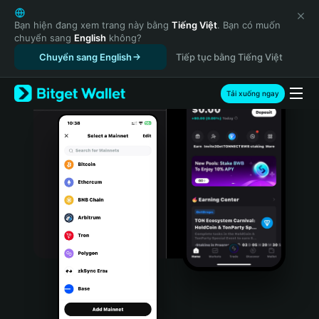
English
日本語
Bạn hiện đang xem trang này bằng
Tiếng Việt
. Bạn có muốn
chuyển sang
English
không?
Tiếng Việt
Chuyển sang English
Tiếp tục bằng Tiếng Việt
Русский
Español (Latinoamérica)
Türkçe
Tải xuống ngay
Italiano
Français
Deutsch
简体中文
繁體中文
Português (Portugal)
Bahasa Indonesia
ภาษาไทย
हिन्दी
বাংলা
Español
Português (Brasil)
Español (Argentina)