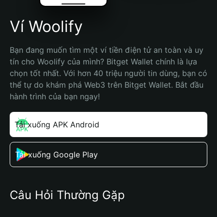
Ví Woolify
Bạn đang muốn tìm một ví tiền điện tử an toàn và uy 
tín cho Woolify của mình? Bitget Wallet chính là lựa 
chọn tốt nhất. Với hơn 40 triệu người tin dùng, bạn có 
thể tự do khám phá Web3 trên Bitget Wallet. Bắt đầu 
hành trình của bạn ngay!
Tải xuống APK Android
Tải xuống Google Play
Câu Hỏi Thường Gặp