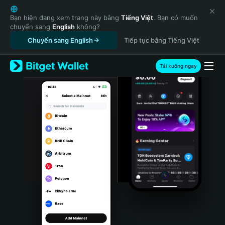
English
日本語
Bạn hiện đang xem trang này bằng
Tiếng Việt
. Bạn có muốn
chuyển sang
English
không?
Tiếng Việt
Chuyển sang English
Tiếp tục bằng Tiếng Việt
Русский
Español (Latinoamérica)
Türkçe
Tải xuống ngay
Italiano
Français
Deutsch
简体中文
繁體中文
Português (Portugal)
Bahasa Indonesia
ภาษาไทย
हिन्दी
বাংলা
Español
Português (Brasil)
Español (Argentina)