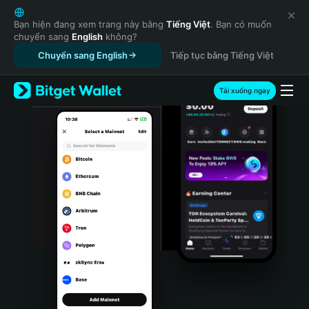
English
日本語
Bạn hiện đang xem trang này bằng
Tiếng Việt
. Bạn có muốn
chuyển sang
English
không?
Tiếng Việt
Chuyển sang English
Tiếp tục bằng Tiếng Việt
Русский
Español (Latinoamérica)
Türkçe
Tải xuống ngay
Italiano
Français
Deutsch
简体中文
繁體中文
Português (Portugal)
Bahasa Indonesia
ภาษาไทย
हिन्दी
বাংলা
Español
Português (Brasil)
Español (Argentina)