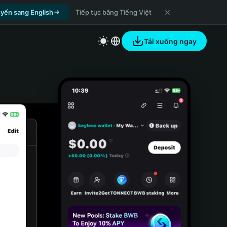
yển sang English
Tiếp tục bằng Tiếng Việt
Tải xuống ngay