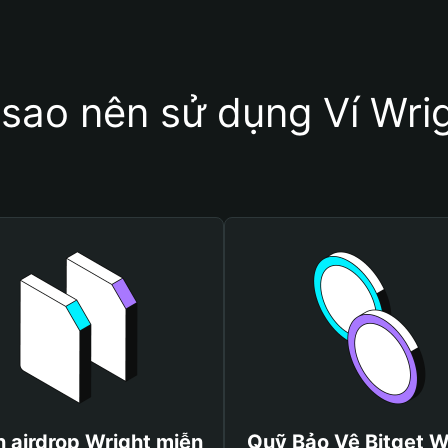
 sao nên sử dụng Ví Wri
 airdrop Wright miễn
Quỹ Bảo Vệ Bitget W