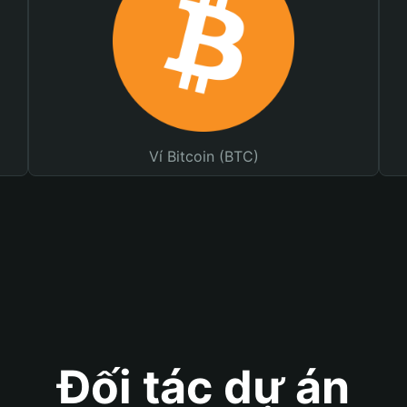
Ví Bitcoin (BTC)
Đối tác dự án