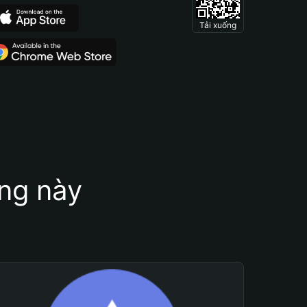
Tải xuống
ung này