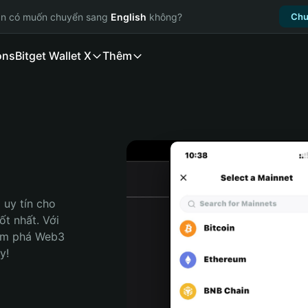
ạn có muốn chuyển sang
English
không?
Chu
ons
Bitget Wallet X
Thêm
uy tín cho 
t nhất. Với 
ám phá Web3 
y!