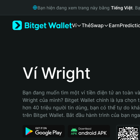
English
Bạn hiện đang xem trang này bằng
Tiếng Việt
. B
日本語
Tiếng Việt
Ví
Thẻ
Swap
Earn
Predicti
Русский
Español (Latinoamérica)
Türkçe
Italiano
Français
Deutsch
Ví Wright
简体中文
繁體中文
Português (Portugal)
Bạn đang muốn tìm một ví tiền điện tử an toàn và 
Bahasa Indonesia
Wright của mình? Bitget Wallet chính là lựa chọn tố
ภาษาไทย
hơn 40 triệu người tin dùng, bạn có thể tự do kh
हिन्दी
trên Bitget Wallet. Bắt đầu hành trình của bạn nga
বাংলা
Español
Português (Brasil)
Español (Argentina)