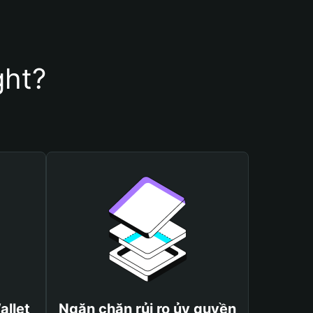
ght?
allet
Ngăn chặn rủi ro ủy quyền