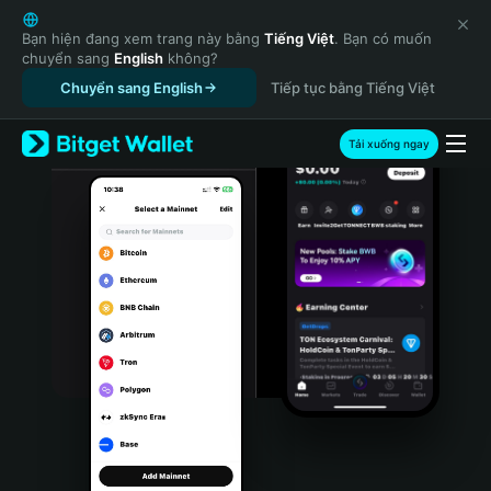
English
日本語
Bạn hiện đang xem trang này bằng
Tiếng Việt
. Bạn có muốn
chuyển sang
English
không?
Tiếng Việt
Chuyển sang English
Tiếp tục bằng Tiếng Việt
Русский
Español (Latinoamérica)
Türkçe
Tải xuống ngay
Italiano
Français
Deutsch
简体中文
繁體中文
Português (Portugal)
Bahasa Indonesia
ภาษาไทย
हिन्दी
বাংলা
Español
Português (Brasil)
Español (Argentina)