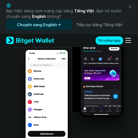
English
日本語
Bạn hiện đang xem trang này bằng
Tiếng Việt
. Bạn có muốn
chuyển sang
English
không?
Tiếng Việt
Chuyển sang English
Tiếp tục bằng Tiếng Việt
Русский
Español (Latinoamérica)
Türkçe
Tải xuống ngay
Italiano
Français
Deutsch
简体中文
繁體中文
Português (Portugal)
Bahasa Indonesia
ภาษาไทย
हिन्दी
বাংলা
Español
Português (Brasil)
Español (Argentina)