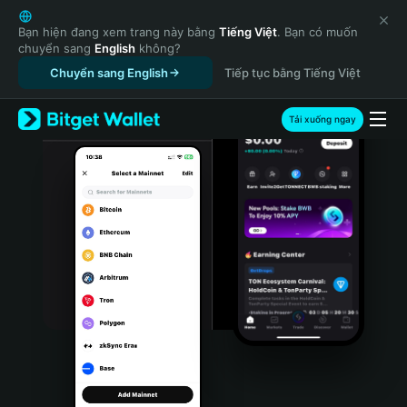
English
日本語
Bạn hiện đang xem trang này bằng
Tiếng Việt
. Bạn có muốn
chuyển sang
English
không?
Tiếng Việt
Chuyển sang English
Tiếp tục bằng Tiếng Việt
Русский
Español (Latinoamérica)
Türkçe
Tải xuống ngay
Italiano
Français
Deutsch
简体中文
繁體中文
Português (Portugal)
Bahasa Indonesia
ภาษาไทย
हिन्दी
বাংলা
Español
Português (Brasil)
Español (Argentina)