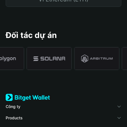
Đối tác dự án
Công ty
Về Bitget Wallet
Products