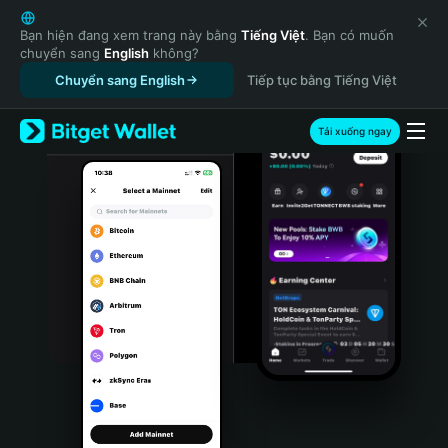
English
日本語
Bạn hiện đang xem trang này bằng
Tiếng Việt
. Bạn có muốn
chuyển sang
English
không?
Tiếng Việt
Chuyển sang English
Tiếp tục bằng Tiếng Việt
Русский
Español (Latinoamérica)
Türkçe
Tải xuống ngay
Italiano
Français
Deutsch
简体中文
繁體中文
Português (Portugal)
Bahasa Indonesia
ภาษาไทย
हिन्दी
বাংলা
Español
Português (Brasil)
Español (Argentina)