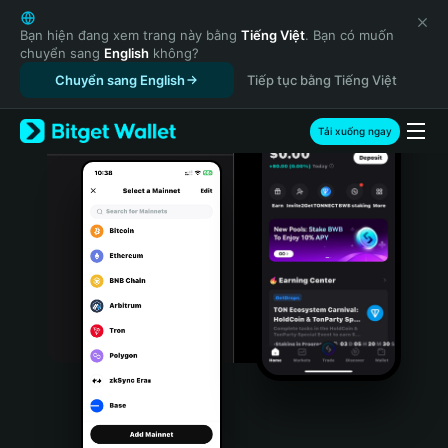
English
日本語
Bạn hiện đang xem trang này bằng
Tiếng Việt
. Bạn có muốn
chuyển sang
English
không?
Tiếng Việt
Chuyển sang English
Tiếp tục bằng Tiếng Việt
Русский
Español (Latinoamérica)
Türkçe
Tải xuống ngay
Italiano
Français
Deutsch
简体中文
繁體中文
Português (Portugal)
Bahasa Indonesia
ภาษาไทย
हिन्दी
বাংলা
Español
Português (Brasil)
Español (Argentina)