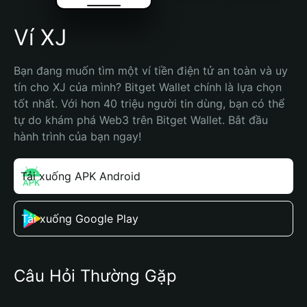
Ví XJ
Bạn đang muốn tìm một ví tiền điện tử an toàn và uy 
tín cho XJ của mình? Bitget Wallet chính là lựa chọn 
tốt nhất. Với hơn 40 triệu người tin dùng, bạn có thể 
tự do khám phá Web3 trên Bitget Wallet. Bắt đầu 
hành trình của bạn ngay!
Tải xuống APK Android
Tải xuống Google Play
Câu Hỏi Thường Gặp