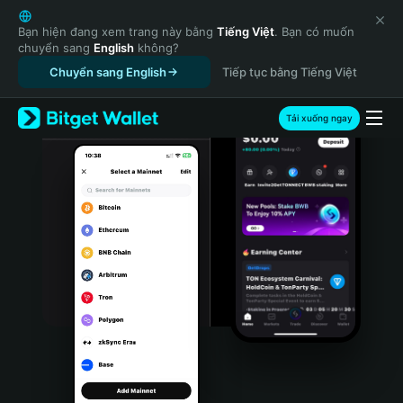
English
日本語
Bạn hiện đang xem trang này bằng
Tiếng Việt
. Bạn có muốn
chuyển sang
English
không?
Tiếng Việt
Chuyển sang English
Tiếp tục bằng Tiếng Việt
Русский
Español (Latinoamérica)
Türkçe
Tải xuống ngay
Italiano
Français
Deutsch
简体中文
繁體中文
Português (Portugal)
Bahasa Indonesia
ภาษาไทย
हिन्दी
বাংলা
Español
Português (Brasil)
Español (Argentina)