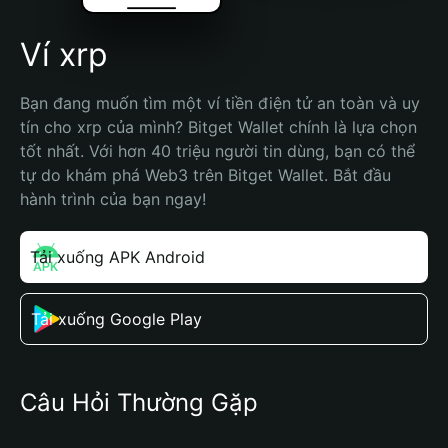
Ví xrp
Bạn đang muốn tìm một ví tiền điện tử an toàn và uy 
tín cho xrp của mình? Bitget Wallet chính là lựa chọn 
tốt nhất. Với hơn 40 triệu người tin dùng, bạn có thể 
tự do khám phá Web3 trên Bitget Wallet. Bắt đầu 
hành trình của bạn ngay!
Tải xuống APK Android
Tải xuống Google Play
Câu Hỏi Thường Gặp