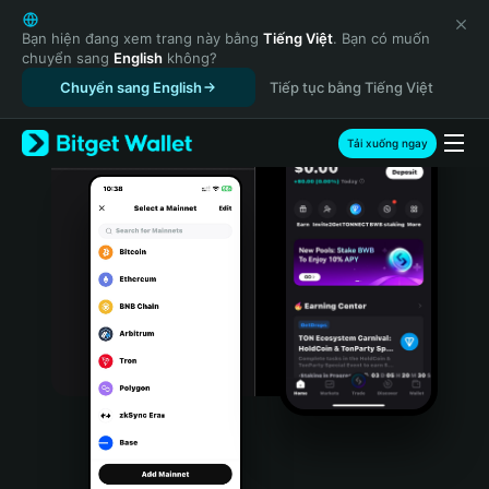
English
日本語
Bạn hiện đang xem trang này bằng
Tiếng Việt
. Bạn có muốn
chuyển sang
English
không?
Tiếng Việt
Chuyển sang English
Tiếp tục bằng Tiếng Việt
Русский
Español (Latinoamérica)
Türkçe
Tải xuống ngay
Italiano
Français
Deutsch
简体中文
繁體中文
Português (Portugal)
Bahasa Indonesia
ภาษาไทย
हिन्दी
বাংলা
Español
Português (Brasil)
Español (Argentina)