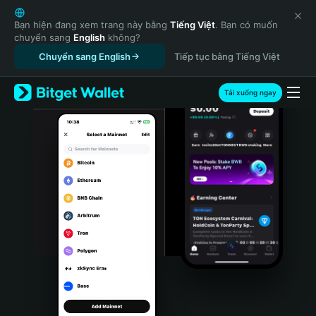
English
日本語
Bạn hiện đang xem trang này bằng
Tiếng Việt
. Bạn có muốn
chuyển sang
English
không?
Tiếng Việt
Chuyển sang English
Tiếp tục bằng Tiếng Việt
Русский
Español (Latinoamérica)
Türkçe
Tải xuống ngay
Italiano
Français
Deutsch
简体中文
繁體中文
Português (Portugal)
Bahasa Indonesia
ภาษาไทย
हिन्दी
বাংলা
Español
Português (Brasil)
Español (Argentina)