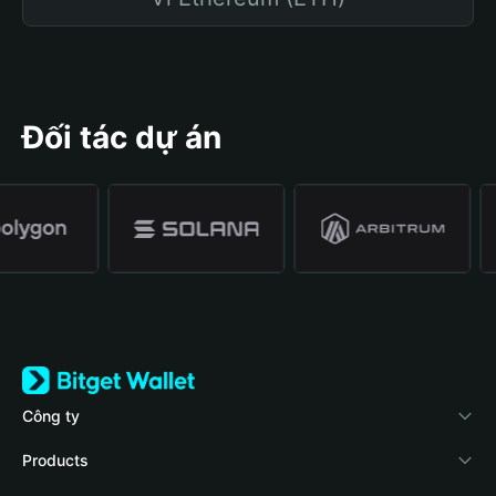
Đối tác dự án
Công ty
Về Bitget Wallet
Products