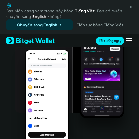
English
日本語
Bạn hiện đang xem trang này bằng
Tiếng Việt
. Bạn có muốn
chuyển sang
English
không?
Tiếng Việt
Chuyển sang English
Tiếp tục bằng Tiếng Việt
Русский
Español (Latinoamérica)
Türkçe
Tải xuống ngay
Italiano
Français
Deutsch
简体中文
繁體中文
Português (Portugal)
Bahasa Indonesia
ภาษาไทย
हिन्दी
বাংলা
Español
Português (Brasil)
Español (Argentina)