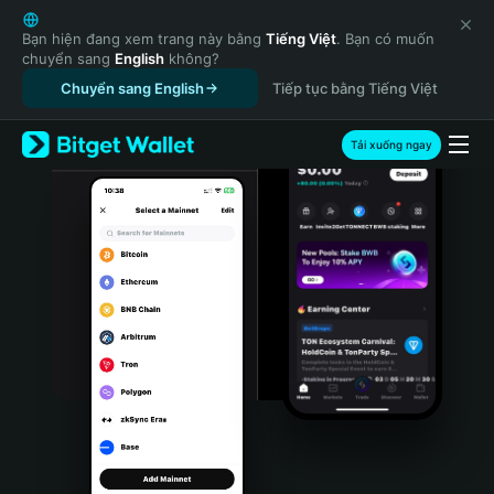
English
日本語
Bạn hiện đang xem trang này bằng
Tiếng Việt
. Bạn có muốn
chuyển sang
English
không?
Tiếng Việt
Chuyển sang English
Tiếp tục bằng Tiếng Việt
Русский
Español (Latinoamérica)
Türkçe
Tải xuống ngay
Italiano
Français
Deutsch
简体中文
繁體中文
Português (Portugal)
Bahasa Indonesia
ภาษาไทย
हिन्दी
বাংলা
Español
Português (Brasil)
Español (Argentina)