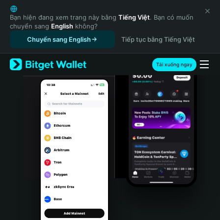
English
日本語
Bạn hiện đang xem trang này bằng
Tiếng Việt
. Bạn có muốn
chuyển sang
English
không?
Tiếng Việt
Chuyển sang English
Tiếp tục bằng Tiếng Việt
Русский
Español (Latinoamérica)
Türkçe
Tải xuống ngay
Italiano
Français
Deutsch
简体中文
繁體中文
Português (Portugal)
Bahasa Indonesia
ภาษาไทย
हिन्दी
বাংলা
Español
Português (Brasil)
Español (Argentina)