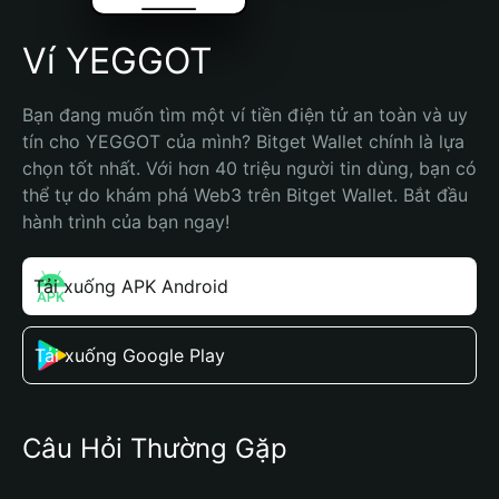
Ví YEGGOT
Bạn đang muốn tìm một ví tiền điện tử an toàn và uy 
tín cho YEGGOT của mình? Bitget Wallet chính là lựa 
chọn tốt nhất. Với hơn 40 triệu người tin dùng, bạn có 
thể tự do khám phá Web3 trên Bitget Wallet. Bắt đầu 
hành trình của bạn ngay!
Tải xuống APK Android
Tải xuống Google Play
Câu Hỏi Thường Gặp