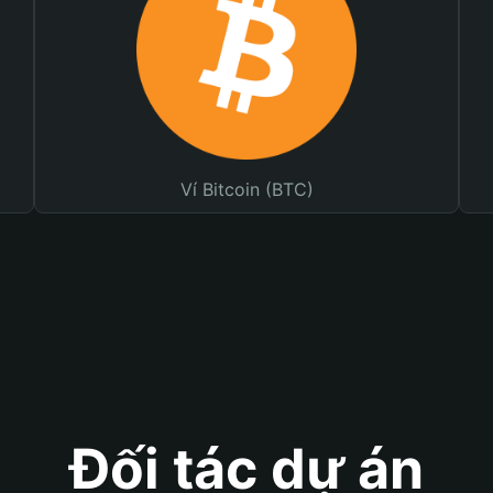
Ví Bitcoin (BTC)
Đối tác dự án