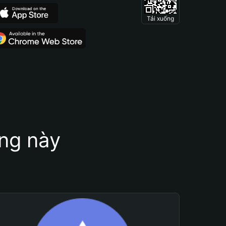
Tải xuống
ung này