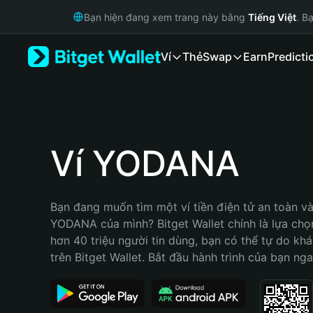
English
Bạn hiện đang xem trang này bằng
Tiếng Việt
. B
日本語
Tiếng Việt
Ví
Thẻ
Swap
Earn
Predicti
Русский
Español (Latinoamérica)
Türkçe
Italiano
Français
Deutsch
Ví YODANA
简体中文
繁體中文
Português (Portugal)
Bạn đang muốn tìm một ví tiền điện tử an toàn và 
Bahasa Indonesia
YODANA của mình? Bitget Wallet chính là lựa chọn 
ภาษาไทย
hơn 40 triệu người tin dùng, bạn có thể tự do kh
हिन्दी
trên Bitget Wallet. Bắt đầu hành trình của bạn nga
বাংলা
Español
Português (Brasil)
Español (Argentina)