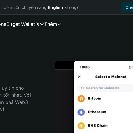
ạn có muốn chuyển sang
English
không?
Chu
ons
Bitget Wallet X
Thêm
uy tín cho 
tốt nhất. Với 
ám phá Web3 
y!