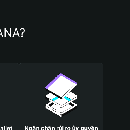
DANA?
allet
Ngăn chặn rủi ro ủy quyền