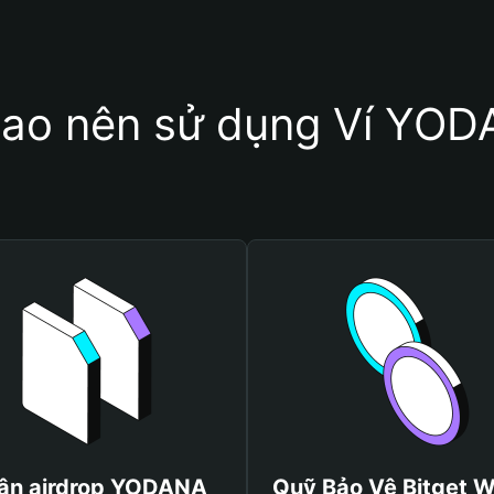
sao nên sử dụng Ví YO
ận airdrop YODANA
Quỹ Bảo Vệ Bitget W