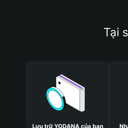
Tại 
Lưu trữ YODANA của bạn
Nh