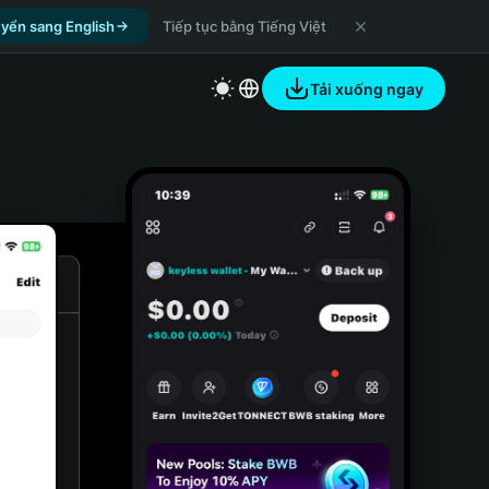
yển sang English
Tiếp tục bằng Tiếng Việt
Tải xuống ngay