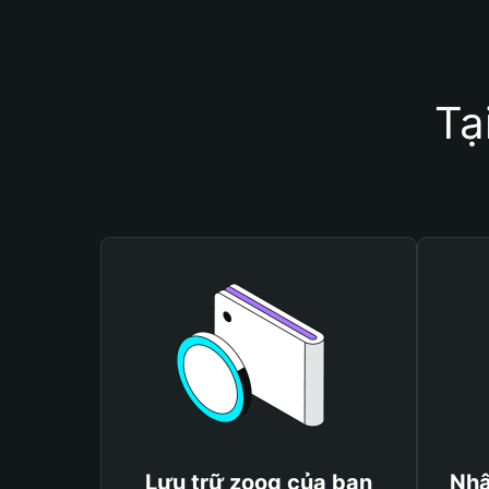
Tạ
Lưu trữ zoog của bạn
Nhậ