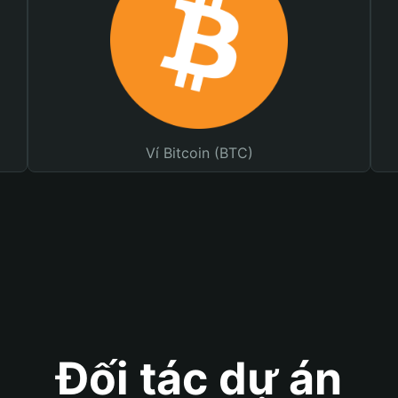
Ví Bitcoin (BTC)
Đối tác dự án