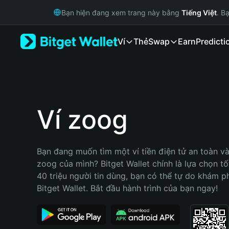
English
Bạn hiện đang xem trang này bằng
Tiếng Việt
. B
日本語
Tiếng Việt
Ví
Thẻ
Swap
Earn
Predicti
Русский
Español (Latinoamérica)
Türkçe
Italiano
Français
Deutsch
Ví zoog
简体中文
繁體中文
Português (Portugal)
Bạn đang muốn tìm một ví tiền điện tử an toàn và 
Bahasa Indonesia
zoog của mình? Bitget Wallet chính là lựa chọn tốt
ภาษาไทย
40 triệu người tin dùng, bạn có thể tự do khám p
हिन्दी
Bitget Wallet. Bắt đầu hành trình của bạn ngay!
বাংলা
Español
Português (Brasil)
Español (Argentina)