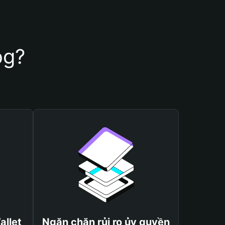
og?
allet
Ngăn chặn rủi ro ủy quyền