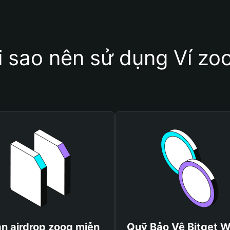
i sao nên sử dụng Ví zo
n airdrop zoog miễn
Quỹ Bảo Vệ Bitget W