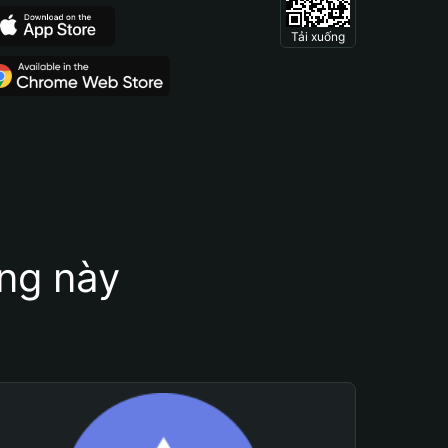
Tải xuống
ung này