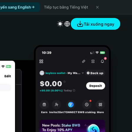
yển sang English
Tiếp tục bằng Tiếng Việt
Tải xuống ngay