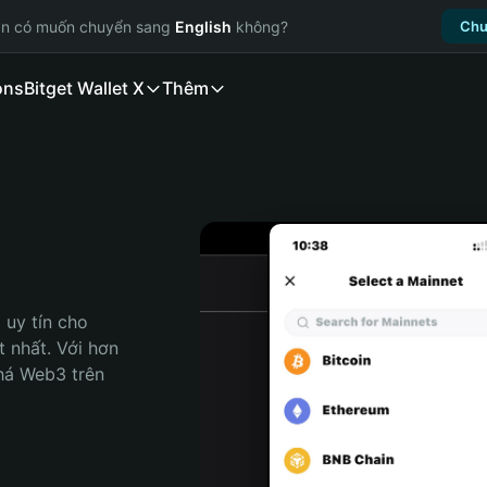
ạn có muốn chuyển sang
English
không?
Chu
ons
Bitget Wallet X
Thêm
uy tín cho 
 nhất. Với hơn 
há Web3 trên 