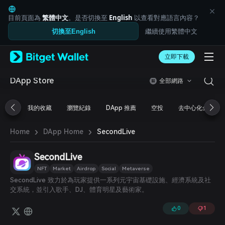
English
日本語
目前頁面為
繁體中文
。是否切換至
English
以查看對應語言內容？
Tiếng Việt
繼續使用繁體中文
切換至English
Русский
Español (Latinoamérica)
Türkçe
立即下載
Italiano
Français
DApp Store
全部網路
Deutsch
简体中文
我的收藏
瀏覽紀錄
DApp 推薦
空投
去中心化金融
繁體中文
Português (Portugal)
›
›
Bahasa Indonesia
SecondLive
Home
DApp Home
ภาษาไทย
العربية
SecondLive
हिन्दी
NFT
Market
Airdrop
Social
Metaverse
বাংলা
SecondLive 致力於為玩家提供一系列元宇宙基礎設施、經濟系統及社
Español
交系統，並引入歌手、DJ、體育明星及藝術家。
Português (Brasil)
Español (Argentina)
0
1