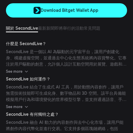
Download Bitget Wallet App
關於 SecondLive
最新新聞
即將舉行的活動
常見問題
什麼是 SecondLive？
SecondLive 是一個以 AI 為驅動的元宇宙平台，讓用戶創建化
身、構建虛擬空間，並通過去中心化生態系統將內容貨幣化。它專
注於用戶驅動的創意，允許個人設計互動空間用於展覽、遊戲和活
動。
See more
SecondLive 如何運作？
SecondLive 結合了生成式 AI 工具，用於動態內容創作，讓用戶
無需技術技能即可生成化身、數字物品和 3D 空間。該平台具備能
模擬用戶行為和環境變化的世界模型引擎，並支持通過語音、手勢
和文字的多模態交互。
See more
SecondLive 有何獨特之處？
SecondLive 融合 AI 動力的內容創作與去中心化市場，讓用戶能
將創作內容代幣化並進行交易。它支持多個區塊鏈網絡，包括