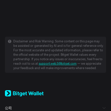
Disclaimer and Risk Warning: Some content on this page may
be assisted or generated by AI and is for general reference only.
For the most accurate and updated information, please refer to
the official website of the project. Bitget Wallet values every
partnership. If you notice any issues or inaccuracies, feel free to
reach out to us at
support.web3@bitget.com
— we appreciate
your feedback and will make improvements where needed.
English
日本語
Tiếng Việt
Русский
公司
Español (Latinoamérica)