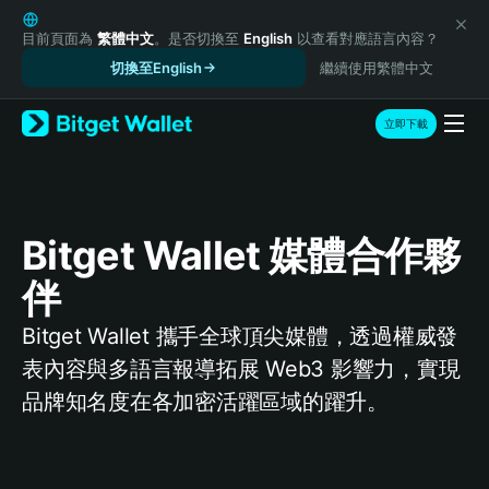
English
日本語
目前頁面為
繁體中文
。是否切換至
English
以查看對應語言內容？
Tiếng Việt
切換至English
繼續使用繁體中文
Русский
Español (Latinoamérica)
立即下載
Türkçe
Italiano
Français
Deutsch
Bitget Wallet 媒體合作夥
简体中文
繁體中文
伴
Português (Portugal)
Bahasa Indonesia
Bitget Wallet 攜手全球頂尖媒體，透過權威發
ภาษาไทย
表內容與多語言報導拓展 Web3 影響力，實現
हिन्दी
品牌知名度在各加密活躍區域的躍升。
বাংলা
Español
Português (Brasil)
Español (Argentina)