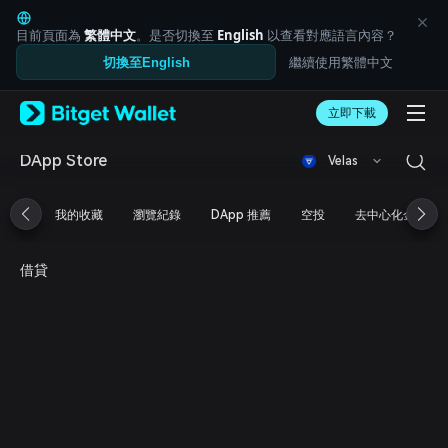
English
日本語
目前頁面為
繁體中文
。是否切換至
English
以查看對應語言內容？
Tiếng Việt
繼續使用繁體中文
切換至English
Русский
Español (Latinoamérica)
Türkçe
立即下載
Italiano
Français
DApp Store
Velas
Deutsch
简体中文
我的收藏
瀏覽紀錄
DApp 推薦
空投
去中心化金融
繁體中文
Português (Portugal)
Bahasa Indonesia
借貸
ภาษาไทย
العربية
हिन्दी
বাংলা
Español
Português (Brasil)
Español (Argentina)