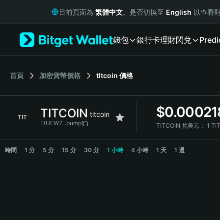
English
目前頁面為
繁體中文
。是否切換至
English
以查看對
日本語
Tiếng Việt
錢包
銀行卡
理財
閃兌
Predi
Русский
Español (Latinoamérica)
Türkçe
Italiano
首頁
加密貨幣價格
titcoin
價格
Français
Deutsch
$
0.00021
TITCOIN
简体中文
titcoin
TIT
繁體中文
FtUEW7...pump
TITCOIN 兌美元：
1 TI
Português (Portugal)
TITCOIN Price Chart
Bahasa Indonesia
時間
1 分
5 分
15 分
30 分
1 小時
4 小時
1 天
1 週
ภาษาไทย
हिन्दी
বাংলা
Español
Português (Brasil)
Español (Argentina)