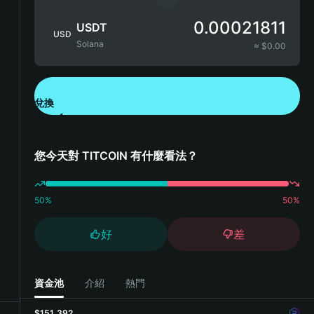
0.00021811
USDT
USD
Solana
≈ $
0.00
兌換
下載錢包 App
您今天對 TITCOIN 有什麼看法？
50
%
50
%
好
差
資金池
介紹
熱門
$151,392