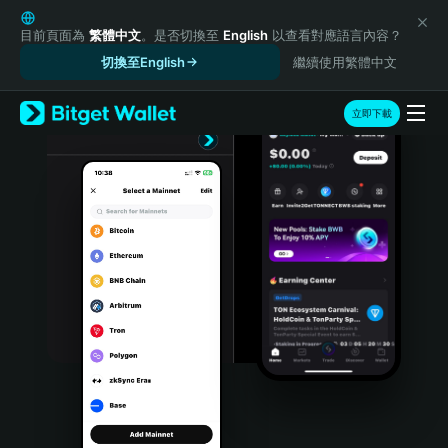
English
日本語
目前頁面為
繁體中文
。是否切換至
English
以查看對應語言內容？
Tiếng Việt
切換至English
繼續使用繁體中文
Русский
Español (Latinoamérica)
立即下載
Türkçe
Italiano
Français
Deutsch
简体中文
繁體中文
Português (Portugal)
Bahasa Indonesia
ภาษาไทย
हिन्दी
বাংলা
Español
Português (Brasil)
Español (Argentina)