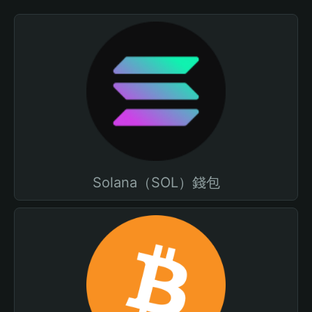
Solana（SOL）錢包