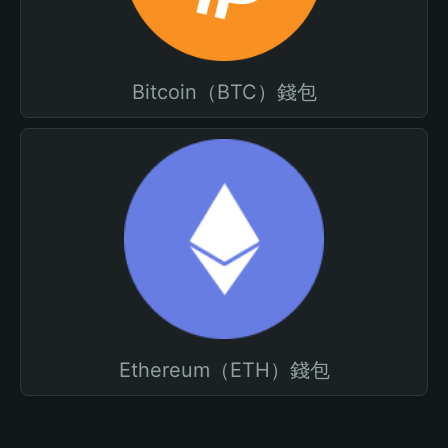
Bitcoin（BTC）錢包
Ethereum（ETH）錢包