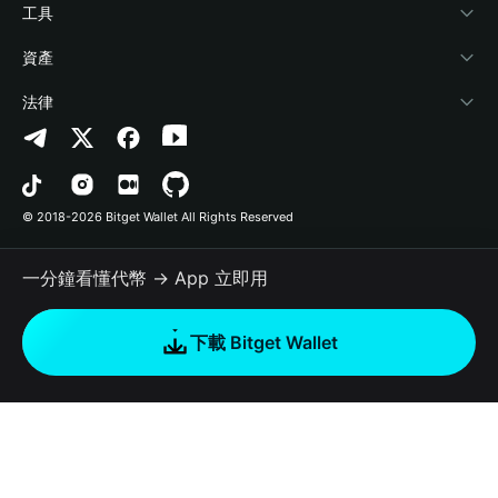
加密資訊
Payfi Crypto
連接錢包
風險保障基金
工具
幫助中心
Crypto Swap API
Bitget Wallet Pay
安全防護技術
快捷買幣
資產
‌聯繫我們
Altcoin Season Index
合作上架
授權檢測
Arbitrum
法律
品牌資源
Prediction Markets
合約檢測
Avalanche
隱私協議
工作機會
DApp
批次轉帳
Bitcoin
用戶使用協議
© 2018-2026 Bitget Wallet All Rights Reserved
官方渠道驗證
Trade
BNB Chain
Risk Disclosure
一分鐘看懂代幣 → App 立即用
RWA
Polygon
如何購買加密貨幣
下載 Bitget Wallet