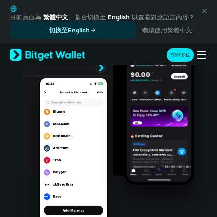
English
日本語
目前頁面為
繁體中文
。是否切換至
English
以查看對應語言內容？
Tiếng Việt
切換至English
繼續使用繁體中文
Русский
Español (Latinoamérica)
立即下載
Türkçe
Italiano
Français
Deutsch
简体中文
繁體中文
Português (Portugal)
Bahasa Indonesia
ภาษาไทย
हिन्दी
বাংলা
Español
Português (Brasil)
Español (Argentina)