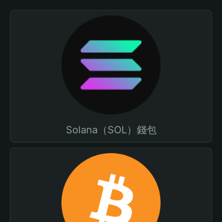
Solana（SOL）錢包