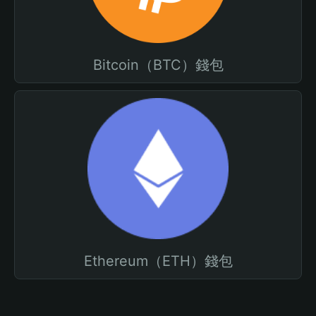
Bitcoin（BTC）錢包
Ethereum（ETH）錢包