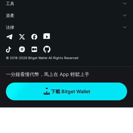
加密資訊
Payfi Crypto
連接錢包
風險保障基金
工具
幫助中心
Crypto Swap API
Bitget Wallet Pay
安全防護技術
快捷買幣
資產
‌聯繫我們
Altcoin Season Index
合作上架
授權檢測
Arbitrum
法律
品牌資源
Prediction Markets
合約檢測
Avalanche
隱私協議
工作機會
DApp
批次轉帳
Bitcoin
用戶使用協議
© 2018-2026 Bitget Wallet All Rights Reserved
官方渠道驗證
Trade
BNB Chain
Risk Disclosure
一分鐘看懂代幣，馬上在 App 輕鬆上手
RWA
Polygon
如何購買加密貨幣
下載 Bitget Wallet