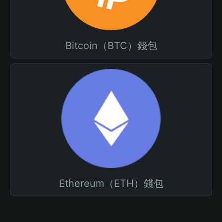
Bitcoin（BTC）錢包
Ethereum（ETH）錢包