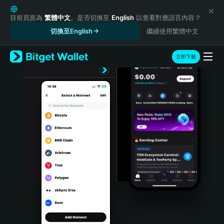
English
日本語
目前頁面為
繁體中文
。是否切換至
English
以查看對應語言內容？
Tiếng Việt
切換至English
繼續使用繁體中文
Русский
Español (Latinoamérica)
立即下載
Türkçe
Italiano
Français
Deutsch
简体中文
繁體中文
Português (Portugal)
Bahasa Indonesia
ภาษาไทย
हिन्दी
বাংলা
Español
Português (Brasil)
Español (Argentina)