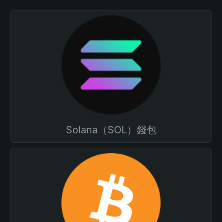
Solana（SOL）錢包