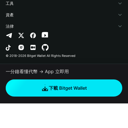
加密資訊
Payfi Crypto
連接錢包
風險保障基金
工具
幫助中心
Crypto Swap API
Bitget Wallet Pay
安全防護技術
快捷買幣
資產
‌聯繫我們
Altcoin Season Index
合作上架
授權檢測
Arbitrum
法律
品牌資源
Prediction Markets
合約檢測
Avalanche
隱私協議
工作機會
DApp
批次轉帳
Bitcoin
用戶使用協議
© 2018-2026 Bitget Wallet All Rights Reserved
官方渠道驗證
Trade
BNB Chain
Risk Disclosure
一分鐘看懂代幣 → App 立即用
RWA
Polygon
如何購買加密貨幣
下載 Bitget Wallet