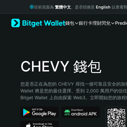
English
目前頁面為
繁體中文
。是否切換至
English
以查看對
日本語
Tiếng Việt
錢包
銀行卡
理財
閃兌
Predi
Русский
Español (Latinoamérica)
Türkçe
Italiano
Français
Deutsch
CHEVY 錢包
简体中文
繁體中文
Português (Portugal)
您是否正在為您的 CHEVY 尋找一個可靠且安全的加密錢包
Bahasa Indonesia
Wallet 將是您的最佳選擇。受到 2,000 萬用戶的信
ภาษาไทย
Bitget Wallet 上自由探索 Web3。立即開始您的旅
हिन्दी
বাংলা
Español
Português (Brasil)
Español (Argentina)