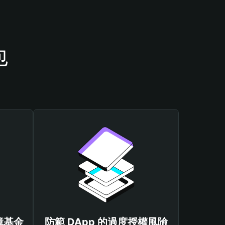
包
保障基金
防範 DApp 的過度授權風險