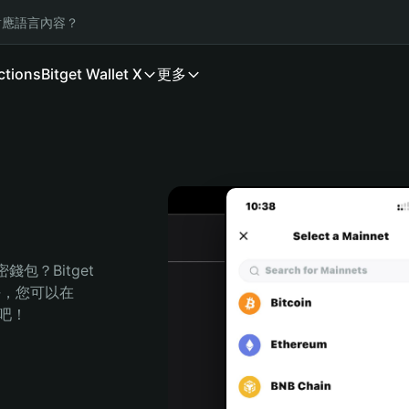
應語言內容？
ctions
Bitget Wallet X
更多
？Bitget 
任，您可以在 
程吧！