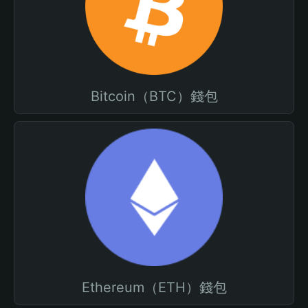
Bitcoin（BTC）錢包
Ethereum（ETH）錢包