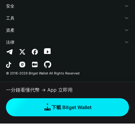
學院
Stablecoin Earn
開發者文件
安全
加密資訊
Payfi Crypto
連接錢包
風險保障基金
工具
幫助中心
Crypto Swap API
Bitget Wallet Pay
安全防護技術
快捷買幣
資產
‌聯繫我們
Altcoin Season Index
合作上架
授權檢測
Arbitrum
法律
品牌資源
Prediction Markets
合約檢測
Avalanche
隱私協議
工作機會
DApp
批次轉帳
Bitcoin
用戶使用協議
© 2018-2026 Bitget Wallet All Rights Reserved
官方渠道驗證
Trade
BNB Chain
Risk Disclosure
一分鐘看懂代幣 → App 立即用
RWA
Polygon
如何購買加密貨幣
下載 Bitget Wallet