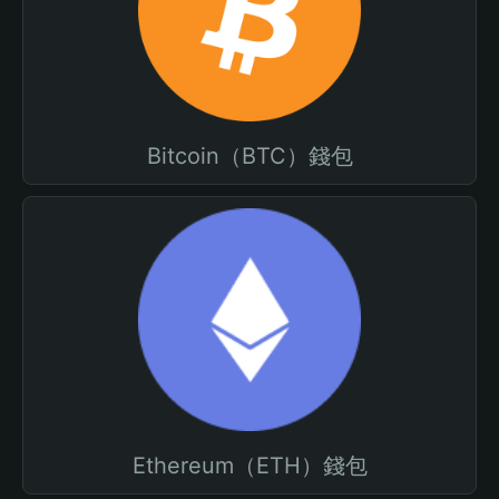
Bitcoin（BTC）錢包
Ethereum（ETH）錢包