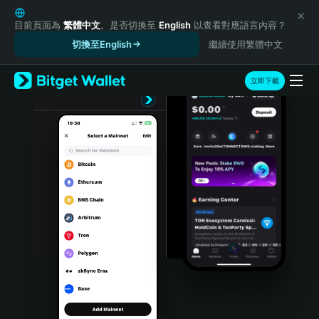
English
日本語
目前頁面為
繁體中文
。是否切換至
English
以查看對應語言內容？
Tiếng Việt
切換至English
繼續使用繁體中文
Русский
Español (Latinoamérica)
立即下載
Türkçe
Italiano
Français
Deutsch
简体中文
繁體中文
Português (Portugal)
Bahasa Indonesia
ภาษาไทย
हिन्दी
বাংলা
Español
Português (Brasil)
Español (Argentina)