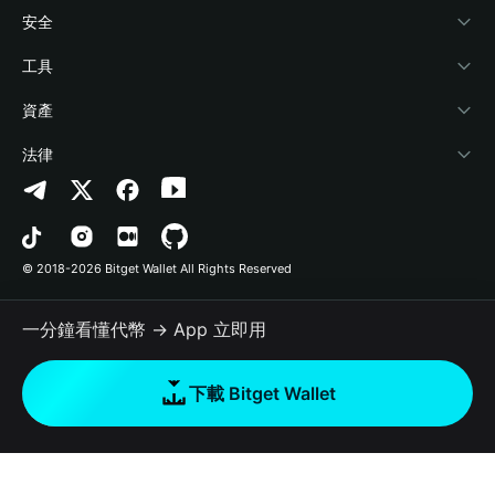
學院
Stablecoin Earn
開發者文件
安全
加密資訊
Payfi Crypto
連接錢包
風險保障基金
工具
幫助中心
Crypto Swap API
Bitget Wallet Pay
安全防護技術
快捷買幣
資產
‌聯繫我們
Altcoin Season Index
合作上架
授權檢測
Arbitrum
法律
品牌資源
Prediction Markets
合約檢測
Avalanche
隱私協議
工作機會
DApp
批次轉帳
Bitcoin
用戶使用協議
© 2018-2026 Bitget Wallet All Rights Reserved
官方渠道驗證
Trade
BNB Chain
Risk Disclosure
一分鐘看懂代幣 → App 立即用
RWA
Polygon
如何購買加密貨幣
下載 Bitget Wallet