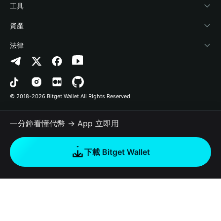
加密資訊
Payfi Crypto
連接錢包
風險保障基金
工具
幫助中心
Crypto Swap API
Bitget Wallet Pay
安全防護技術
快捷買幣
資產
‌聯繫我們
Altcoin Season Index
合作上架
授權檢測
Arbitrum
法律
品牌資源
Prediction Markets
合約檢測
Avalanche
隱私協議
工作機會
DApp
批次轉帳
Bitcoin
用戶使用協議
© 2018-2026 Bitget Wallet All Rights Reserved
官方渠道驗證
Trade
BNB Chain
Risk Disclosure
一分鐘看懂代幣 → App 立即用
RWA
Polygon
如何購買加密貨幣
下載 Bitget Wallet