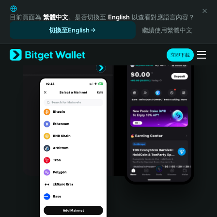
English
日本語
目前頁面為
繁體中文
。是否切換至
English
以查看對應語言內容？
Tiếng Việt
切換至English
繼續使用繁體中文
Русский
Español (Latinoamérica)
立即下載
Türkçe
Italiano
Français
Deutsch
简体中文
繁體中文
Português (Portugal)
Bahasa Indonesia
ภาษาไทย
हिन्दी
বাংলা
Español
Português (Brasil)
Español (Argentina)