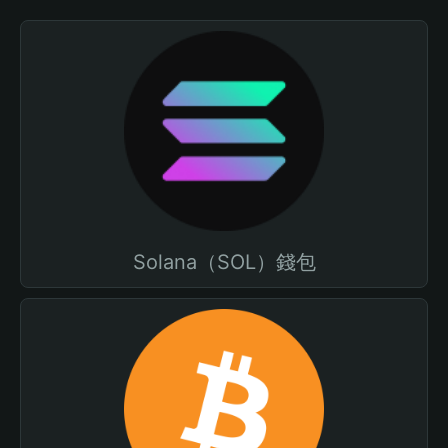
Solana（SOL）錢包