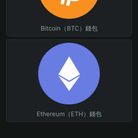
Bitcoin（BTC）錢包
Ethereum（ETH）錢包