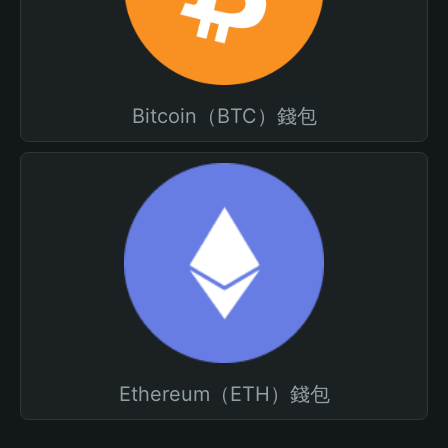
Bitcoin（BTC）錢包
Ethereum（ETH）錢包