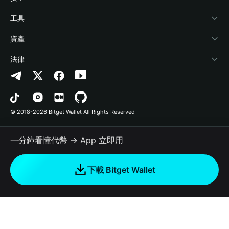
加密資訊
Payfi Crypto
連接錢包
風險保障基金
工具
幫助中心
Crypto Swap API
Bitget Wallet Pay
安全防護技術
快捷買幣
資產
‌聯繫我們
Altcoin Season Index
合作上架
授權檢測
Arbitrum
法律
品牌資源
Prediction Markets
合約檢測
Avalanche
隱私協議
工作機會
DApp
批次轉帳
Bitcoin
用戶使用協議
© 2018-2026 Bitget Wallet All Rights Reserved
官方渠道驗證
Trade
BNB Chain
Risk Disclosure
一分鐘看懂代幣 → App 立即用
RWA
Polygon
如何購買加密貨幣
下載 Bitget Wallet