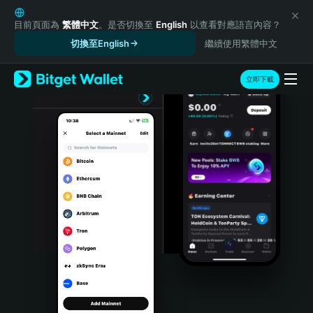
English
日本語
目前頁面為
繁體中文
。是否切換至
English
以查看對應語言內容？
Tiếng Việt
切換至English
繼續使用繁體中文
Русский
Español (Latinoamérica)
立即下載
Türkçe
Italiano
Français
Deutsch
简体中文
繁體中文
Português (Portugal)
Bahasa Indonesia
ภาษาไทย
हिन्दी
বাংলা
Español
Português (Brasil)
Español (Argentina)