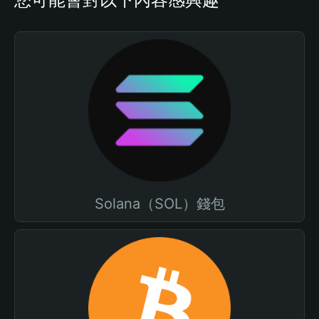
Solana（SOL）錢包