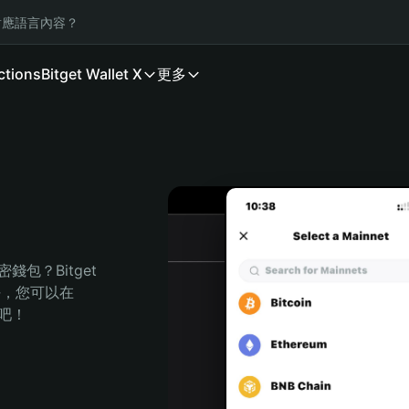
應語言內容？
ctions
Bitget Wallet X
更多
包？Bitget 
任，您可以在 
程吧！