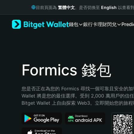
English
目前頁面為
繁體中文
。是否切換至
English
以查看對
日本語
Tiếng Việt
錢包
銀行卡
理財
閃兌
Predi
Русский
Español (Latinoamérica)
Türkçe
Italiano
Français
Deutsch
Formics 錢包
简体中文
繁體中文
Português (Portugal)
您是否正在為您的 Formics 尋找一個可靠且安全的加密錢
Bahasa Indonesia
Wallet 將是您的最佳選擇。受到 2,000 萬用戶的信
ภาษาไทย
Bitget Wallet 上自由探索 Web3。立即開始您的旅
हिन्दी
বাংলা
Español
Português (Brasil)
Español (Argentina)