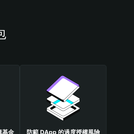
包
保障基金
防範 DApp 的過度授權風險