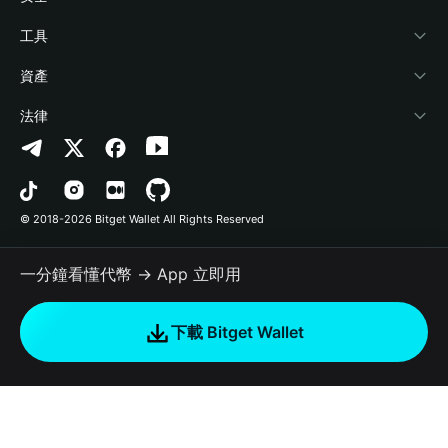
加密資訊
Payfi Crypto
連接錢包
風險保障基金
工具
幫助中心
Crypto Swap API
Bitget Wallet Pay
安全防護技術
快捷買幣
資產
‌聯繫我們
Altcoin Season Index
合作上架
授權檢測
Arbitrum
法律
品牌資源
Prediction Markets
合約檢測
Avalanche
隱私協議
工作機會
DApp
批次轉帳
Bitcoin
用戶使用協議
© 2018-2026 Bitget Wallet All Rights Reserved
官方渠道驗證
Trade
BNB Chain
Risk Disclosure
一分鐘看懂代幣 → App 立即用
RWA
Polygon
如何購買加密貨幣
下載 Bitget Wallet