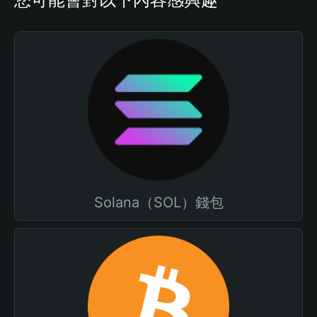
Solana（SOL）錢包