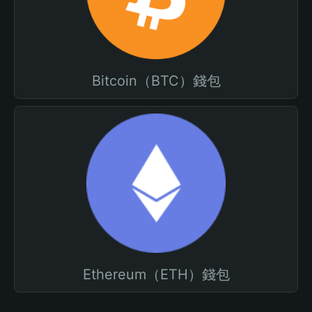
Bitcoin（BTC）錢包
Ethereum（ETH）錢包