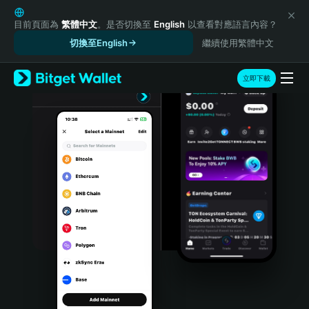
English
日本語
目前頁面為
繁體中文
。是否切換至
English
以查看對應語言內容？
Tiếng Việt
切換至English
繼續使用繁體中文
Русский
Español (Latinoamérica)
立即下載
Türkçe
Italiano
Français
Deutsch
简体中文
繁體中文
Português (Portugal)
Bahasa Indonesia
ภาษาไทย
हिन्दी
বাংলা
Español
Português (Brasil)
Español (Argentina)