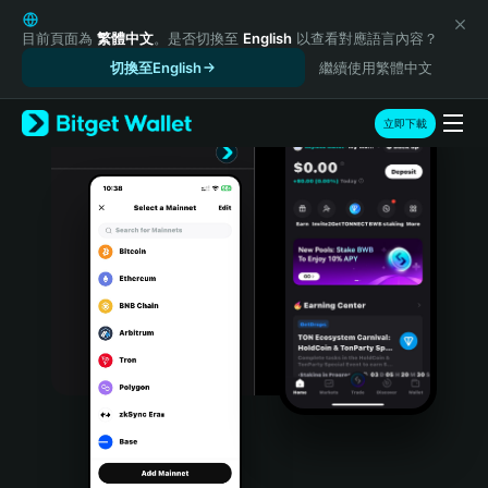
English
日本語
目前頁面為
繁體中文
。是否切換至
English
以查看對應語言內容？
Tiếng Việt
切換至English
繼續使用繁體中文
Русский
Español (Latinoamérica)
立即下載
Türkçe
Italiano
Français
Deutsch
简体中文
繁體中文
Português (Portugal)
Bahasa Indonesia
ภาษาไทย
हिन्दी
বাংলা
Español
Português (Brasil)
Español (Argentina)