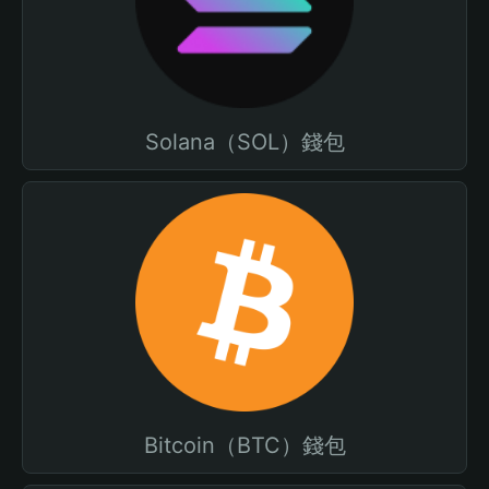
Solana（SOL）錢包
Bitcoin（BTC）錢包