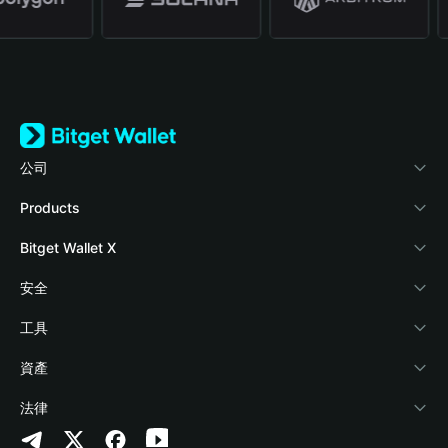
公司
關於 Bitget Wallet
Products
部落格
Crypto Card
Bitget Wallet X
學院
Stablecoin Earn
開發者文件
安全
加密資訊
Payfi Crypto
連接錢包
風險保障基金
工具
幫助中心
Crypto Swap API
Bitget Wallet Pay
安全防護技術
快捷買幣
資產
‌聯繫我們
Altcoin Season Index
合作上架
授權檢測
Arbitrum
法律
品牌資源
Prediction Markets
合約檢測
Avalanche
隱私協議