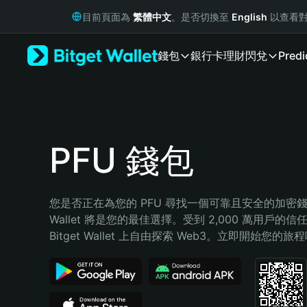
English
目前頁面為
繁體中文
。是否切換至
English
以查看對
日本語
Tiếng Việt
錢包
銀行卡
理財
閃兌
Predi
Русский
Español (Latinoamérica)
Türkçe
Italiano
Français
Deutsch
PFU 錢包
简体中文
繁體中文
Português (Portugal)
您是否正在為您的 PFU 尋找一個可靠且安全的加密錢包？
Bahasa Indonesia
Wallet 將是您的最佳選擇。受到 2,000 萬用戶的信
ภาษาไทย
Bitget Wallet 上自由探索 Web3。立即開始您的旅
हिन्दी
বাংলা
Español
Português (Brasil)
Español (Argentina)