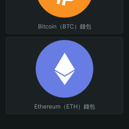
Bitcoin（BTC）錢包
Ethereum（ETH）錢包