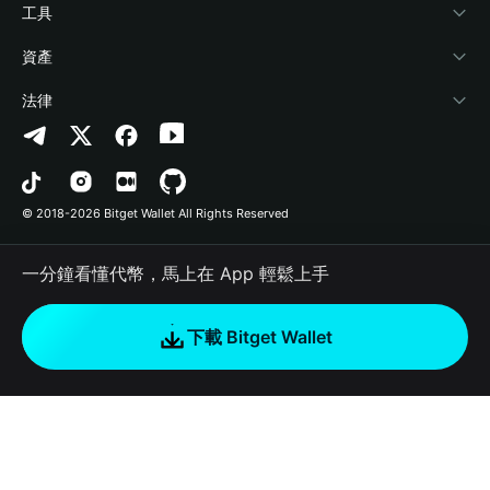
加密資訊
Payfi Crypto
連接錢包
風險保障基金
工具
幫助中心
Crypto Swap API
Bitget Wallet Pay
安全防護技術
快捷買幣
資產
‌聯繫我們
Altcoin Season Index
合作上架
授權檢測
Arbitrum
法律
品牌資源
Prediction Markets
合約檢測
Avalanche
隱私協議
工作機會
DApp
批次轉帳
Bitcoin
用戶使用協議
© 2018-2026 Bitget Wallet All Rights Reserved
官方渠道驗證
Trade
BNB Chain
Risk Disclosure
一分鐘看懂代幣，馬上在 App 輕鬆上手
RWA
Polygon
如何購買加密貨幣
下載 Bitget Wallet