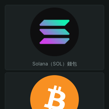
Solana（SOL）錢包