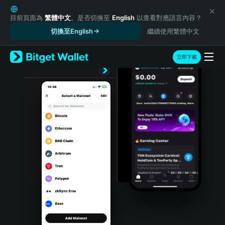
English
日本語
目前頁面為
繁體中文
。是否切換至
English
以查看對應語言內容？
Tiếng Việt
切換至English
繼續使用繁體中文
Русский
Español (Latinoamérica)
立即下載
Türkçe
Italiano
Français
Deutsch
简体中文
繁體中文
Português (Portugal)
Bahasa Indonesia
ภาษาไทย
हिन्दी
বাংলা
Español
Português (Brasil)
Español (Argentina)