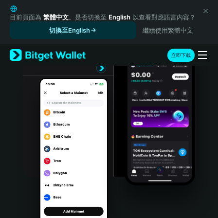
English
日本語
目前頁面為
繁體中文
。是否切換至
English
以查看對應語言內容？
Tiếng Việt
切換至English
繼續使用繁體中文
Русский
Español (Latinoamérica)
立即下載
Türkçe
Italiano
Français
Deutsch
简体中文
繁體中文
Português (Portugal)
Bahasa Indonesia
ภาษาไทย
हिन्दी
বাংলা
Español
Português (Brasil)
Español (Argentina)