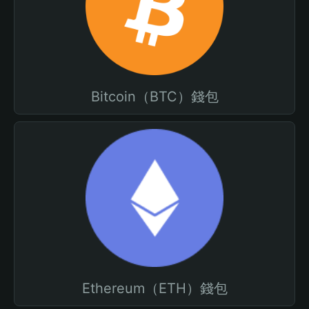
Bitcoin（BTC）錢包
Ethereum（ETH）錢包