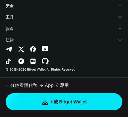
學院
Stablecoin Earn
開發者文件
安全
加密資訊
Payfi Crypto
連接錢包
風險保障基金
工具
幫助中心
Crypto Swap API
Bitget Wallet Pay
安全防護技術
快捷買幣
資產
‌聯繫我們
Altcoin Season Index
合作上架
授權檢測
Arbitrum
法律
品牌資源
Prediction Markets
合約檢測
Avalanche
隱私協議
工作機會
DApp
批次轉帳
Bitcoin
用戶使用協議
© 2018-2026 Bitget Wallet All Rights Reserved
官方渠道驗證
Trade
BNB Chain
Risk Disclosure
一分鐘看懂代幣 → App 立即用
RWA
Polygon
如何購買加密貨幣
下載 Bitget Wallet