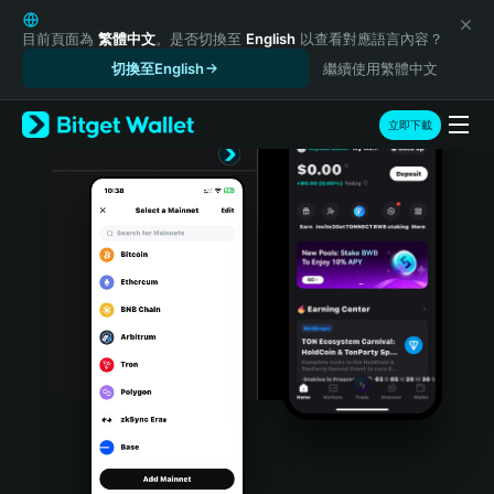
English
日本語
目前頁面為
繁體中文
。是否切換至
English
以查看對應語言內容？
Tiếng Việt
切換至English
繼續使用繁體中文
Русский
Español (Latinoamérica)
立即下載
Türkçe
Italiano
Français
Deutsch
简体中文
繁體中文
Português (Portugal)
Bahasa Indonesia
ภาษาไทย
हिन्दी
বাংলা
Español
Português (Brasil)
Español (Argentina)