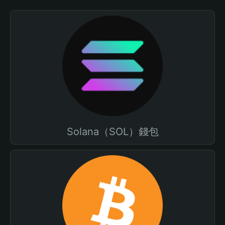
Solana（SOL）錢包