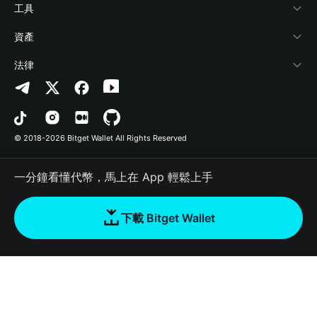
加密資訊
Payfi Crypto
連接錢包
風險保障基金
工具
幫助中心
Crypto Swap API
Bitget Wallet Pay
安全防護技術
快捷買幣
資產
‌聯繫我們
Altcoin Season Index
合作上架
授權檢測
Arbitrum
法律
品牌資源
Prediction Markets
合約檢測
Avalanche
隱私協議
工作機會
DApp
批次轉帳
Bitcoin
用戶使用協議
© 2018-2026 Bitget Wallet All Rights Reserved
官方渠道驗證
Trade
BNB Chain
Risk Disclosure
一分鐘看懂代幣，馬上在 App 輕鬆上手
RWA
Polygon
如何購買加密貨幣
下載 Bitget Wallet