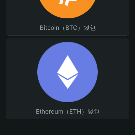
Bitcoin（BTC）錢包
Ethereum（ETH）錢包