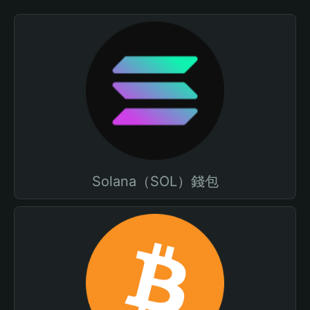
Solana（SOL）錢包