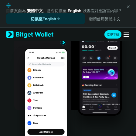
English
日本語
目前頁面為
繁體中文
。是否切換至
English
以查看對應語言內容？
Tiếng Việt
切換至English
繼續使用繁體中文
Русский
Español (Latinoamérica)
立即下載
Türkçe
Italiano
Français
Deutsch
简体中文
繁體中文
Português (Portugal)
Bahasa Indonesia
ภาษาไทย
हिन्दी
বাংলা
Español
Português (Brasil)
Español (Argentina)