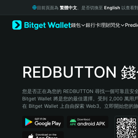
English
目前頁面為
繁體中文
。是否切換至
English
以查看對
日本語
Tiếng Việt
錢包
銀行卡
理財
閃兌
Predi
Русский
Español (Latinoamérica)
Türkçe
Italiano
Français
Deutsch
REDBUTTON 
简体中文
繁體中文
Português (Portugal)
您是否正在為您的 REDBUTTON 尋找一個可靠且
Bahasa Indonesia
Bitget Wallet 將是您的最佳選擇。受到 2,000 
ภาษาไทย
在 Bitget Wallet 上自由探索 Web3。立即開始您
हिन्दी
বাংলা
Español
Português (Brasil)
Español (Argentina)