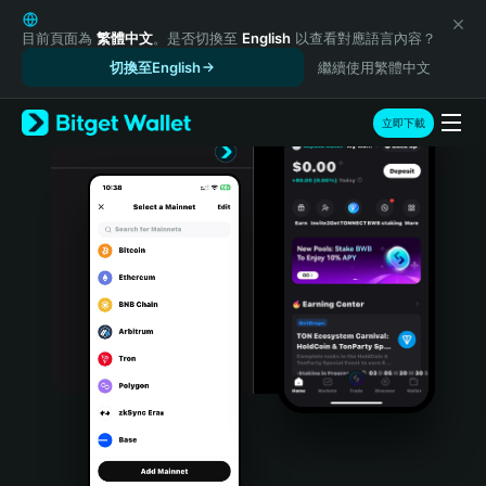
English
日本語
目前頁面為
繁體中文
。是否切換至
English
以查看對應語言內容？
Tiếng Việt
切換至English
繼續使用繁體中文
Русский
Español (Latinoamérica)
立即下載
Türkçe
Italiano
Français
Deutsch
简体中文
繁體中文
Português (Portugal)
Bahasa Indonesia
ภาษาไทย
हिन्दी
বাংলা
Español
Português (Brasil)
Español (Argentina)