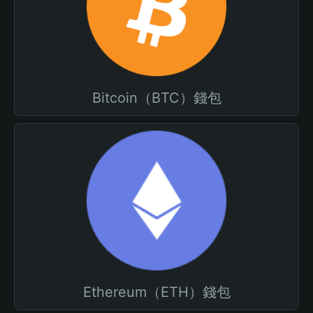
Bitcoin（BTC）錢包
Ethereum（ETH）錢包