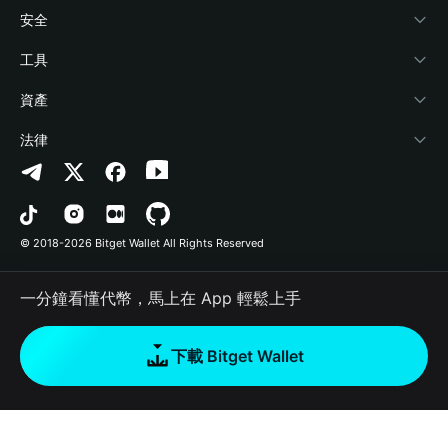
學院
Stablecoin Earn
開發者文件
安全
加密資訊
Payfi Crypto
連接錢包
風險保障基金
工具
幫助中心
Crypto Swap API
Bitget Wallet Pay
安全防護技術
快捷買幣
資產
‌聯繫我們
Altcoin Season Index
合作上架
授權檢測
Arbitrum
法律
品牌資源
Prediction Markets
合約檢測
Avalanche
隱私協議
工作機會
DApp
批次轉帳
Bitcoin
用戶使用協議
© 2018-2026 Bitget Wallet All Rights Reserved
官方渠道驗證
Trade
BNB Chain
Risk Disclosure
一分鐘看懂代幣，馬上在 App 輕鬆上手
RWA
Polygon
如何購買加密貨幣
下載 Bitget Wallet