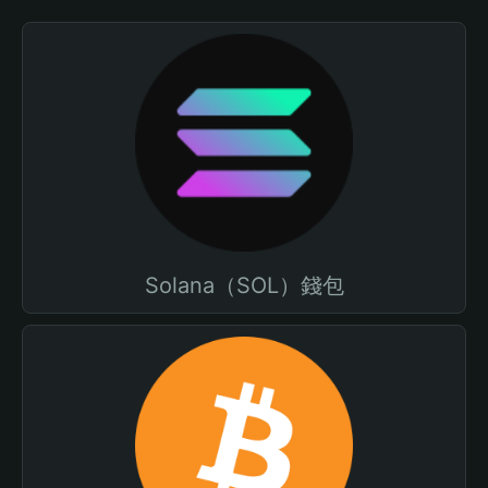
Solana（SOL）錢包