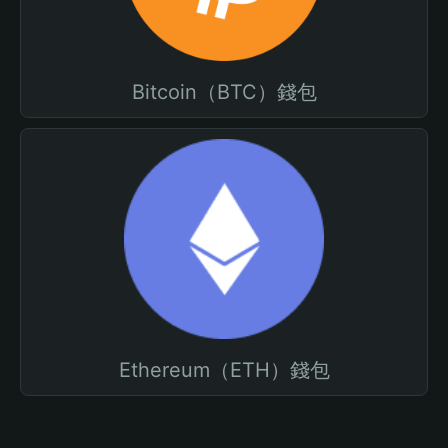
Bitcoin（BTC）錢包
Ethereum（ETH）錢包