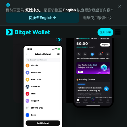
English
日本語
目前頁面為
繁體中文
。是否切換至
English
以查看對應語言內容？
Tiếng Việt
切換至English
繼續使用繁體中文
Русский
Español (Latinoamérica)
立即下載
Türkçe
Italiano
Français
Deutsch
简体中文
繁體中文
Português (Portugal)
Bahasa Indonesia
ภาษาไทย
हिन्दी
বাংলা
Español
Português (Brasil)
Español (Argentina)