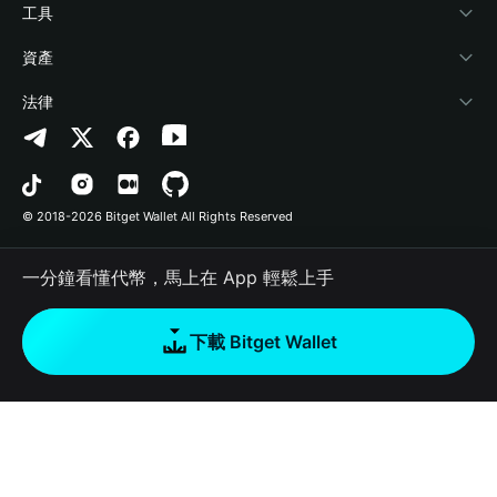
加密資訊
Payfi Crypto
連接錢包
風險保障基金
工具
幫助中心
Crypto Swap API
Bitget Wallet Pay
安全防護技術
快捷買幣
資產
‌聯繫我們
Altcoin Season Index
合作上架
授權檢測
Arbitrum
法律
品牌資源
Prediction Markets
合約檢測
Avalanche
隱私協議
工作機會
DApp
批次轉帳
Bitcoin
用戶使用協議
© 2018-2026 Bitget Wallet All Rights Reserved
官方渠道驗證
Trade
BNB Chain
Risk Disclosure
一分鐘看懂代幣，馬上在 App 輕鬆上手
RWA
Polygon
如何購買加密貨幣
下載 Bitget Wallet