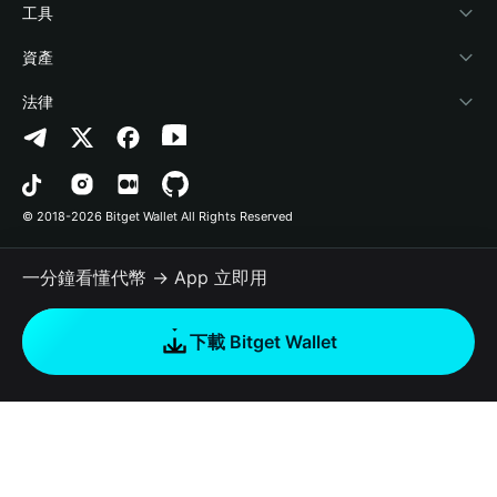
加密資訊
Payfi Crypto
連接錢包
風險保障基金
工具
幫助中心
Crypto Swap API
Bitget Wallet Pay
安全防護技術
快捷買幣
資產
‌聯繫我們
Altcoin Season Index
合作上架
授權檢測
Arbitrum
法律
品牌資源
Prediction Markets
合約檢測
Avalanche
隱私協議
工作機會
DApp
批次轉帳
Bitcoin
用戶使用協議
© 2018-2026 Bitget Wallet All Rights Reserved
官方渠道驗證
Trade
BNB Chain
Risk Disclosure
一分鐘看懂代幣 → App 立即用
RWA
Polygon
如何購買加密貨幣
下載 Bitget Wallet