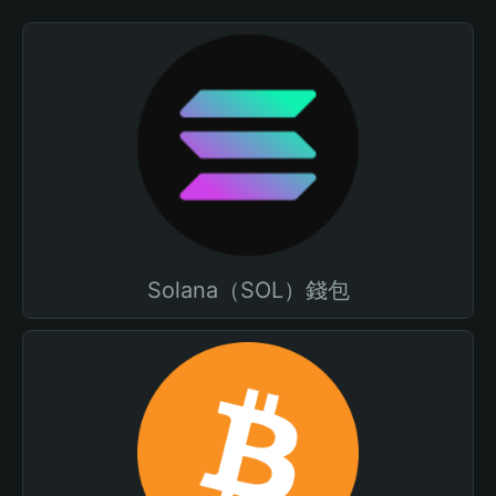
Solana（SOL）錢包