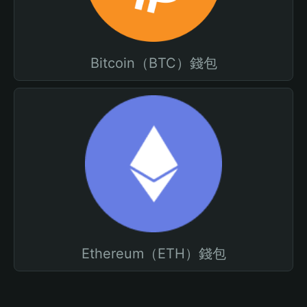
Bitcoin（BTC）錢包
Ethereum（ETH）錢包