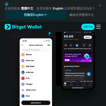
English
日本語
目前頁面為
繁體中文
。是否切換至
English
以查看對應語言內容？
Tiếng Việt
切換至English
繼續使用繁體中文
Русский
Español (Latinoamérica)
立即下載
Türkçe
Italiano
Français
Deutsch
简体中文
繁體中文
Português (Portugal)
Bahasa Indonesia
ภาษาไทย
हिन्दी
বাংলা
Español
Português (Brasil)
Español (Argentina)