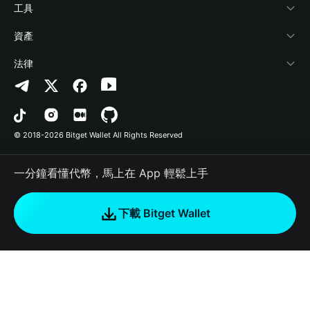
加密資訊
Payfi Crypto
連接錢包
風險保障基金
工具
幫助中心
Crypto Swap API
Bitget Wallet Pay
安全防護技術
快捷買幣
資產
‌聯繫我們
Altcoin Season Index
合作上架
授權檢測
Arbitrum
法律
品牌資源
Prediction Markets
合約檢測
Avalanche
隱私協議
工作機會
DApp
批次轉帳
Bitcoin
用戶使用協議
© 2018-2026 Bitget Wallet All Rights Reserved
官方渠道驗證
Trade
BNB Chain
Risk Disclosure
一分鐘看懂代幣，馬上在 App 輕鬆上手
RWA
Polygon
如何購買加密貨幣
下載 Bitget Wallet