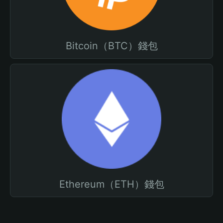
Bitcoin（BTC）錢包
Ethereum（ETH）錢包