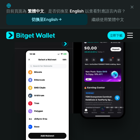
English
日本語
目前頁面為
繁體中文
。是否切換至
English
以查看對應語言內容？
Tiếng Việt
切換至English
繼續使用繁體中文
Русский
Español (Latinoamérica)
立即下載
Türkçe
Italiano
Français
Deutsch
简体中文
繁體中文
Português (Portugal)
Bahasa Indonesia
ภาษาไทย
हिन्दी
বাংলা
Español
Português (Brasil)
Español (Argentina)