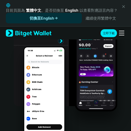
English
日本語
目前頁面為
繁體中文
。是否切換至
English
以查看對應語言內容？
Tiếng Việt
切換至English
繼續使用繁體中文
Русский
Español (Latinoamérica)
立即下載
Türkçe
Italiano
Français
Deutsch
简体中文
繁體中文
Português (Portugal)
Bahasa Indonesia
ภาษาไทย
हिन्दी
বাংলা
Español
Português (Brasil)
Español (Argentina)