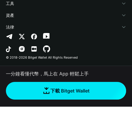
加密資訊
Payfi Crypto
連接錢包
風險保障基金
工具
幫助中心
Crypto Swap API
Bitget Wallet Pay
安全防護技術
快捷買幣
資產
‌聯繫我們
Altcoin Season Index
合作上架
授權檢測
Arbitrum
法律
品牌資源
Prediction Markets
合約檢測
Avalanche
隱私協議
工作機會
DApp
批次轉帳
Bitcoin
用戶使用協議
© 2018-2026 Bitget Wallet All Rights Reserved
官方渠道驗證
Trade
BNB Chain
Risk Disclosure
一分鐘看懂代幣，馬上在 App 輕鬆上手
RWA
Polygon
如何購買加密貨幣
下載 Bitget Wallet