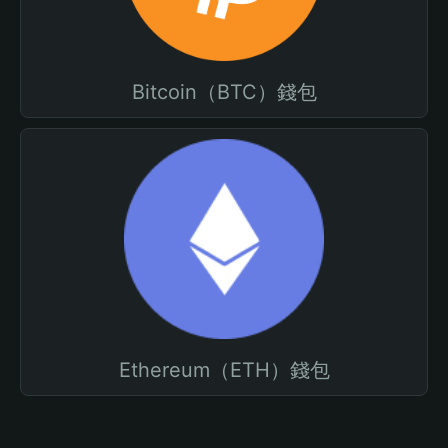
Bitcoin（BTC）錢包
Ethereum（ETH）錢包