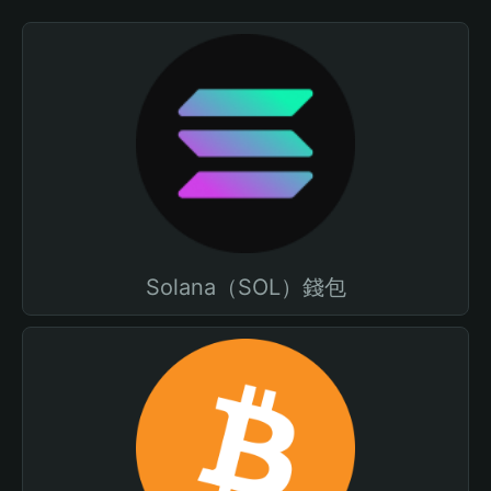
Solana（SOL）錢包