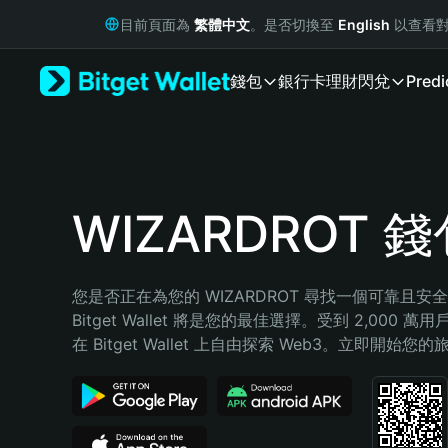
English
目前頁面為
繁體中文
。是否切換至
English
以查看對
日本語
Tiếng Việt
錢包
銀行卡
理財
閃兌
Predi
Русский
Español (Latinoamérica)
Türkçe
Italiano
Français
Deutsch
WIZARDROT 
简体中文
繁體中文
Português (Portugal)
您是否正在為您的 WIZARDROT 尋找一個可靠且安
Bahasa Indonesia
Bitget Wallet 將是您的最佳選擇。受到 2,000 
ภาษาไทย
在 Bitget Wallet 上自由探索 Web3。立即開始您
हिन्दी
বাংলা
Español
Português (Brasil)
Español (Argentina)