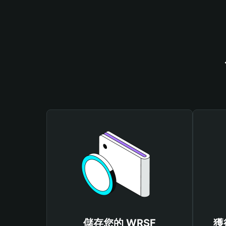
儲存您的 WRSF
獲