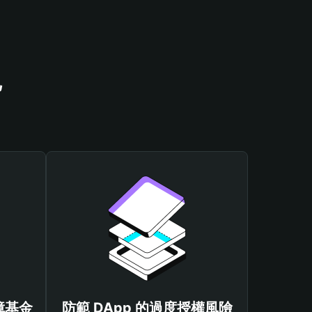
包
保障基金
防範 DApp 的過度授權風險