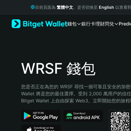
English
目前頁面為
繁體中文
。是否切換至
English
以查看對
日本語
Tiếng Việt
錢包
銀行卡
理財
閃兌
Predi
Русский
Español (Latinoamérica)
Türkçe
Italiano
Français
Deutsch
WRSF 錢包
简体中文
繁體中文
Português (Portugal)
您是否正在為您的 WRSF 尋找一個可靠且安全的加密錢包
Bahasa Indonesia
Wallet 將是您的最佳選擇。受到 2,000 萬用戶的信
ภาษาไทย
Bitget Wallet 上自由探索 Web3。立即開始您的旅
हिन्दी
বাংলা
Español
Português (Brasil)
Español (Argentina)